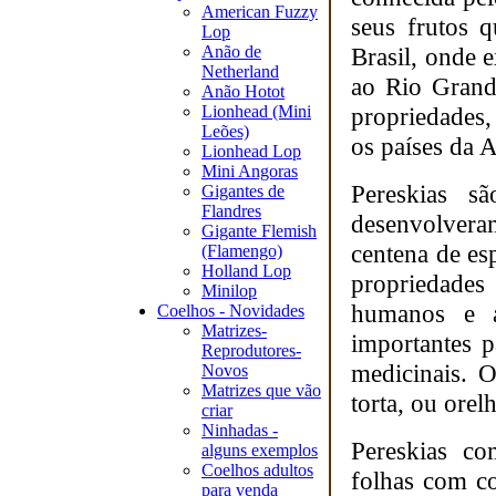
American Fuzzy
seus frutos 
Lop
Anão de
Brasil, onde e
Netherland
ao Rio Grande
Anão Hotot
Lionhead (Mini
propriedades
Leões)
os países da A
Lionhead Lop
Mini Angoras
Pereskias s
Gigantes de
Flandres
desenvolveram
Gigante Flemish
centena de es
(Flamengo)
Holland Lop
propriedades 
Minilop
humanos e a
Coelhos - Novidades
Matrizes-
importantes p
Reprodutores-
medicinais. 
Novos
Matrizes que vão
torta, ou orel
criar
Ninhadas -
Pereskias co
alguns exemplos
Coelhos adultos
folhas com co
para venda