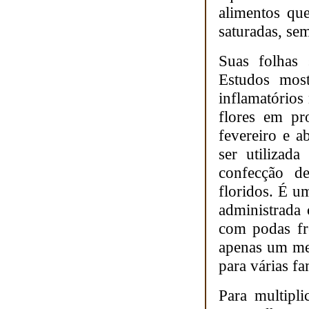
alimentos qu
saturadas, se
Suas folhas 
Estudos most
inflamatórios 
flores em pr
fevereiro e a
ser utilizad
confecção de
floridos. É u
administrada
com podas fr
apenas um me
para várias fa
Para multipl