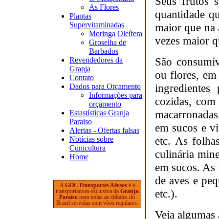
Seus frutos 
As Flores
quantidade q
Plantas
Supervitaminadas
maior que na 
Moringa Oleífera
vezes maior q
Groselha de
Barbados
São consumíve
Revendedores da
Granja
ou flores, em
Contato
ingredientes
Dados para Orçamento
Informações para
cozidas, com
orçamento
macarronadas,
Estastísticas Granja
Paraiso
em sucos e vi
Alertas - Ofertas falsas
etc. As folh
Notícias sobre
Cunicultura
culinária min
Home
em sucos. As 
de aves e peq
A
GOL Transportes Aéreos
é a
etc.).
transportadora exclusiva da
Granja
Paraíso
para todas as cidades do
Brasil servidas com vôos regulares.
Veja algumas 