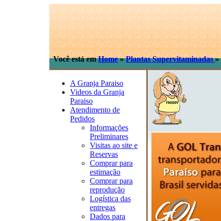
Você está em
Home
»
Plantas Supervitaminadas
»
A Granja Paraiso
Videos da Granja
Paraiso
Atendimento de
Pedidos
Informações
Preliminares
Visitas ao site e
Reservas
Comprar para
estimação
Comprar para
reprodução
Logística das
entregas
Dados para