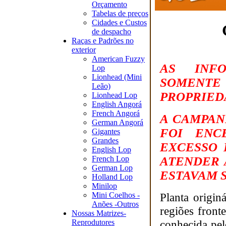
Orçamento
Tabelas de preços
Cidades e Custos
de despacho
Raças e Padrões no
exterior
American Fuzzy
AS INF
Lop
Lionhead (Mini
SOMENT
Leão)
PROPRIED
Lionhead Lop
English Angorá
French Angorá
A CAMPAN
German Angorá
FOI ENC
Gigantes
Grandes
EXCESSO 
English Lop
French Lop
ATENDER 
German Lop
ESTAVAM S
Holland Lop
Minilop
Mini Coelhos -
Planta origi
Anões -Outros
regiões fron
Nossas Matrizes-
Reprodutores
conhecida pe