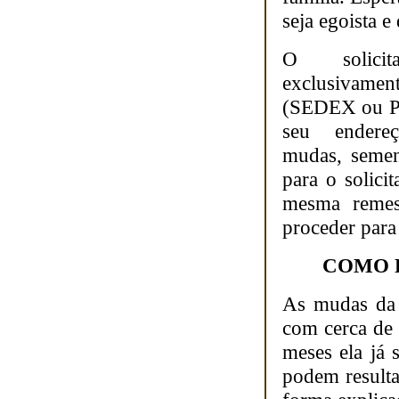
seja egoista e
O solicit
exclusivamen
(SEDEX ou PAC
seu endere
mudas, semen
para o solici
mesma remess
proceder para 
COMO 
As mudas da p
com cerca de 
meses ela já
podem result