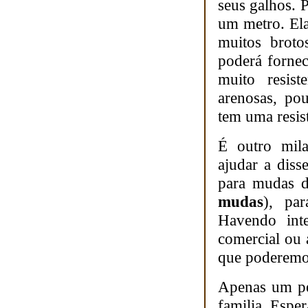
seus galhos. 
um metro. Ela
muitos broto
poderá fornec
muito resist
arenosas, pou
tem uma resist
É outro mila
ajudar a diss
para mudas de
mudas
), par
Havendo int
comercial ou a
que poderemos
Apenas um pé
familia. Espe