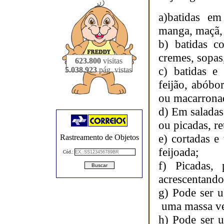
a)batidas em
manga, maçã, 
b) batidas c
cremes, sopas,
623.800
visitas
c) batidas e
5.038.923
pág. vistas
feijão, abóbo
ou macarronad
d) Em saladas,
ou picadas, re
e) cortadas e
Rastreamento de Objetos
feijoada;
Cód.:
f) Picadas, 
acrescentando 
g) Pode ser u
uma massa ver
h) Pode ser 