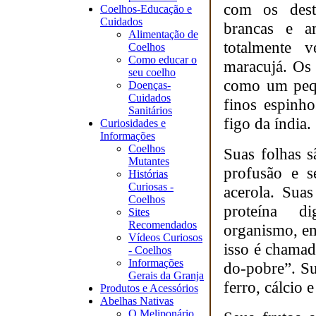
com os dest
Coelhos-Educação e
Cuidados
brancas e a
Alimentação de
totalmente 
Coelhos
Como educar o
maracujá. Os 
seu coelho
como um pequ
Doenças-
Cuidados
finos espinh
Sanitários
figo da índia.
Curiosidades e
Informações
Coelhos
Suas folhas s
Mutantes
profusão e 
Histórias
Curiosas -
acerola. Sua
Coelhos
proteína di
Sites
Recomendados
organismo, em
Vídeos Curiosos
isso é chamad
- Coelhos
Informações
do-pobre”. Su
Gerais da Granja
ferro, cálcio e
Produtos e Acessórios
Abelhas Nativas
O Meliponário