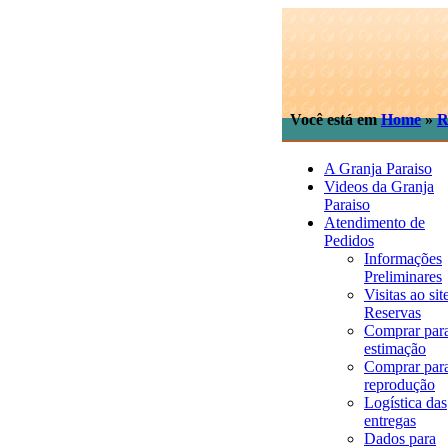
Você está em
Home
»
R
A Granja Paraiso
Videos da Granja
Paraiso
Atendimento de
Pedidos
Informações
Preliminares
Visitas ao sit
Reservas
Comprar par
estimação
Comprar par
reprodução
Logística das
entregas
Dados para