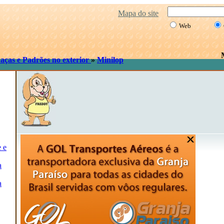
Mapa do site
Web
aças e Padrões no exterior
»
Minilop
e e
a
a