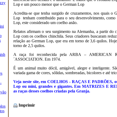
zzy
Lop e um pouco menor que o German Lop
Acredita-se que tenha surgido de cruzamentos, nos quais o
Lop tenham contribuido para o seu desenvolvimento, como 
Lop, este considerado um coelho anão.
ini
Relatos afirmam o seu surgimento na Alemanha, a partir d
p
Lop com os coelhos chinchila. Seus criadores buscaram reduz
s
relação ao German Lop, que era em torno de 3,6 quilos. Hoje
torno de 2,5 quilos.
ish
A raça foi reconhecida pela ARBA – AMERICA
´ASSOCIATION. Em 1974.
É um animal muito dócil, amigável, alegre e inteligente. 
variada gama de cores, sólidas, sombreadas, bicolores e até tri
es
Veja neste site, em COELHOS - RAÇAS E PADRÕES, out
-
Lop ou mini, grandes e gigantes. Em MATRIZES E 
as raças desses coelhos criadas pela Granja.
 vão
Imprimir
los
tos