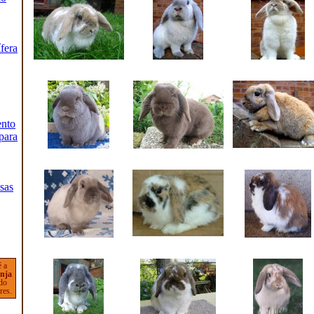
fera
ento
para
lsas
é a
nja
 do
res.