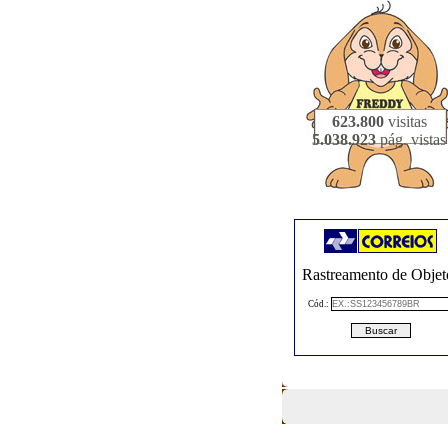
623.800
visitas
5.038.923
pág. vistas
Rastreamento de Objet
Cód.: