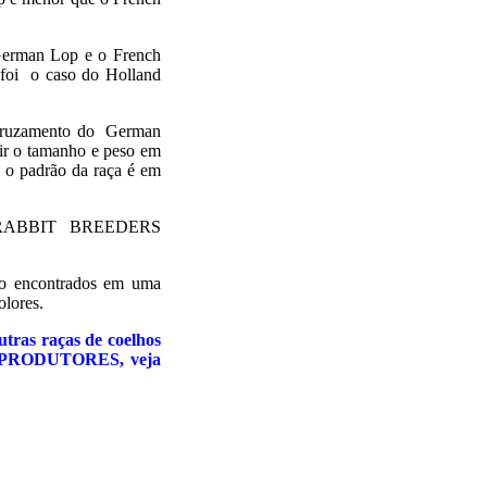
 German Lop e o French
foi o caso do Holland
o cruzamento do German
ir o tamanho e peso em
 o padrão da raça é em
N RABBIT BREEDERS
São encontrados em uma
colores.
ras raças de coelhos
REPRODUTORES, veja