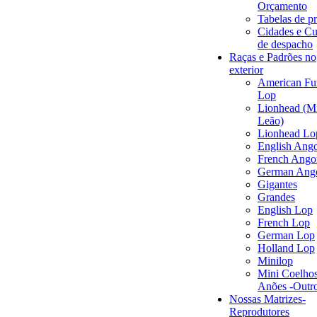
Orçamento
Tabelas de p
Cidades e Cu
de despacho
Raças e Padrões no
exterior
American Fu
Lop
Lionhead (M
Leão)
Lionhead Lo
English Ang
French Ango
German Ang
Gigantes
Grandes
English Lop
French Lop
German Lop
Holland Lop
Minilop
Mini Coelhos
Anões -Outr
Nossas Matrizes-
Reprodutores