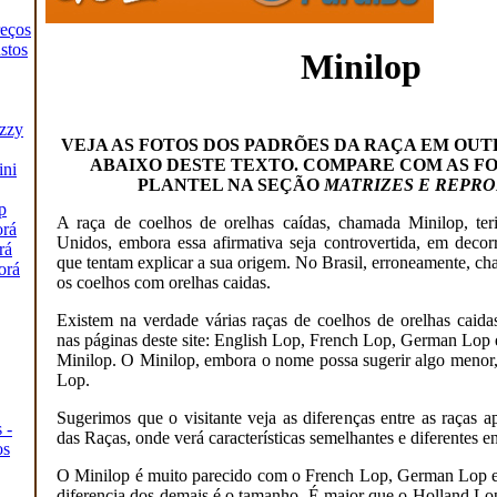
reços
stos
Minilop
zzy
VEJA AS FOTOS DOS PADRÕES DA RAÇA EM OUT
ABAIXO DESTE TEXTO. COMPARE COM AS FO
ini
PLANTEL NA SEÇÃO
MATRIZES E REPR
p
A raça de coelhos de orelhas caídas, chamada Minilop, ter
orá
Unidos, embora essa afirmativa seja controvertida, em decorr
rá
que tentam explicar a sua origem. No Brasil, erroneamente, c
orá
os coelhos com orelhas caidas.
Existem na verdade várias raças de coelhos de orelhas caida
nas páginas deste site: English Lop, French Lop, German Lop
Minilop. O Minilop, embora o nome possa sugerir algo menor,
Lop.
Sugerimos que o visitante veja as diferenças entre as raças 
 -
das Raças, onde verá características semelhantes e diferentes en
os
O Minilop é muito parecido com o French Lop, German Lop 
diferencia dos demais é o tamanho. É maior que o Holland Lo