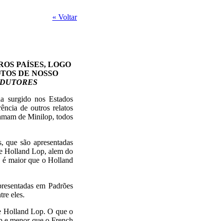
« Voltar
ROS PAÍSES, LOGO
TOS DE NOSSO
ODUTORES
ia surgido nos Estados
ência de outros relatos
hamam de Minilop, todos
s, que são apresentadas
 e Holland Lop, alem do
 é maior que o Holland
apresentadas em Padrões
tre eles.
e Holland Lop. O que o
p e menor que o French