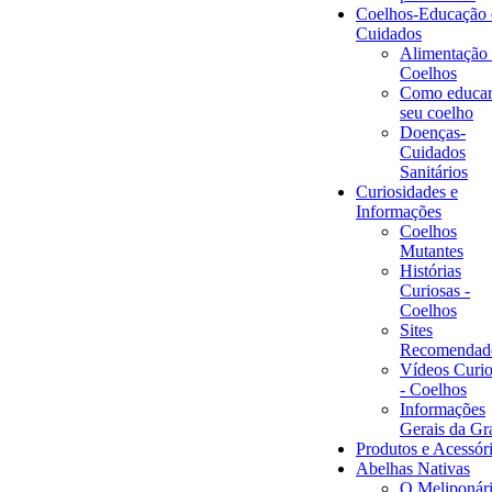
Coelhos-Educação 
Cuidados
Alimentação
Coelhos
Como educar
seu coelho
Doenças-
Cuidados
Sanitários
Curiosidades e
Informações
Coelhos
Mutantes
Histórias
Curiosas -
Coelhos
Sites
Recomendad
Vídeos Curio
- Coelhos
Informações
Gerais da Gr
Produtos e Acessór
Abelhas Nativas
O Meliponár