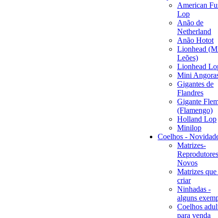
American Fu
Lop
Anão de
Netherland
Anão Hotot
Lionhead (M
Leões)
Lionhead Lo
Mini Angora
Gigantes de
Flandres
Gigante Flem
(Flamengo)
Holland Lop
Minilop
Coelhos - Novidad
Matrizes-
Reprodutores
Novos
Matrizes que
criar
Ninhadas -
alguns exemp
Coelhos adul
para venda