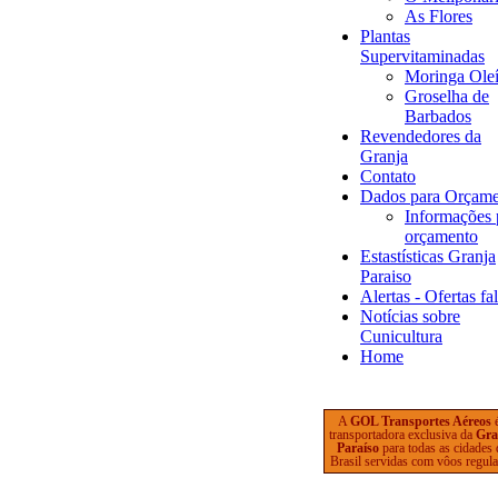
As Flores
Plantas
Supervitaminadas
Moringa Oleí
Groselha de
Barbados
Revendedores da
Granja
Contato
Dados para Orçam
Informações 
orçamento
Estastísticas Granja
Paraiso
Alertas - Ofertas fa
Notícias sobre
Cunicultura
Home
A
GOL Transportes Aéreos
transportadora exclusiva da
Gra
Paraíso
para todas as cidades
Brasil servidas com vôos regula