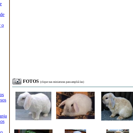
e
 de
 o
FOTOS
(clique nas miniaturas para ampliá-las)
os
sos
anja
ios
io